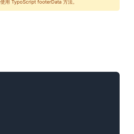
TypoScript footerData 方法。