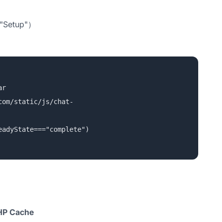
"Setup"）
ar
com/static/js/chat-
eadyState==="complete")
HP Cache