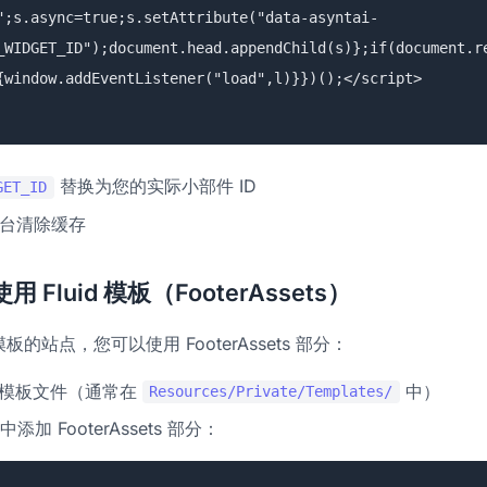
";s.async=true;s.setAttribute("data-asyntai-
_WIDGET_ID");document.head.appendChild(s)};if(document.r
{window.addEventListener("load",l)}})();</script>
替换为您的实际小部件 ID
GET_ID
 后台清除缓存
Fluid 模板（FooterAssets）
 模板的站点，您可以使用 FooterAssets 部分：
id 模板文件（通常在
中）
Resources/Private/Templates/
加 FooterAssets 部分：