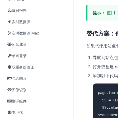
每日报告
提示：
使用
实时数据源
替代方案：
实时数据源 Max
团队成员
如果您使用站点包，
单点登录
导航到站点包
打开或创建
s
双重身份验证
添加以下代码
包含图片
图像识别
page.foot
99 = TE
翻译组件
99.value 
本地化
s=documen