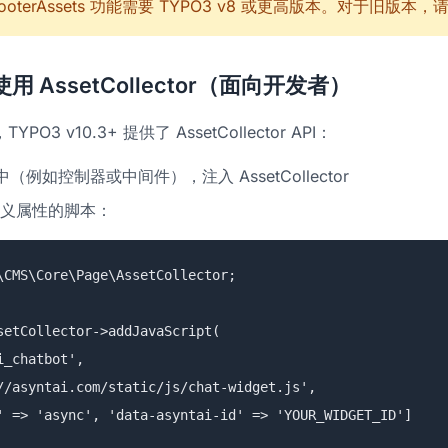
ooterAssets 功能需要 TYPO3 v8 或更高版本。对于旧版本，请使用 
 AssetCollector（面向开发者）
O3 v10.3+ 提供了 AssetCollector API：
中（例如控制器或中间件），注入 AssetCollector
义属性的脚本：
\CMS\Core\Page\AssetCollector;
setCollector->addJavaScript(
_chatbot',
asyntai.com/static/js/chat-widget.js',
=> 'async', 'data-asyntai-id' => 'YOUR_WIDGET_ID']