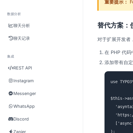
重要提示：
F
数据分析
替代方案：使用
聊天分析
聊天记录
对于扩展开发者，TYP
在 PHP 代码
集成
添加带有自定
REST API
Instagram
use TYPO3
Messenger
$this->as
WhatsApp
'asyntai
'https://
Discord
['async' 
Zapier
);