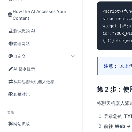
How the AI Accesses Your
<script>(fun
Content
s=document.c
widget.js";s
测试您的 AI
id","YOUR_WI
{l()}else{wi
管理网站
自定义
注意：
以上
AI 指令提示
从其他聊天机器人迁移
第 2 步：使用
套餐对比
将聊天机器人添加到
功能
登录您的
TY
网站抓取
前往
Web → 