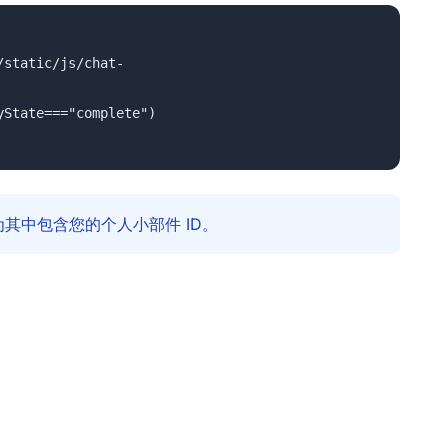
/static/js/chat-
yState==="complete")
其中包含您的个人小部件 ID。