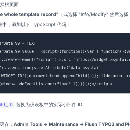
择根页面
he whole template record"
（或选择 "Info/Modify" 然后选择 
中，添加以下 TypoScript 代码：
erData.99 = TEXT
erData.99.value = <script>(function(){var l=function(){v
t.createElement("script");s.src="https://widget.asyntai.
";s.async=true;s.setAttribute("data-asyntai-
_WIDGET_ID");document.head.appendChild(s)};if(document.r
{window.addEventListener("load",l)}})();</script>
替换为仪表板中的实际小部件 ID
GET_ID
 缓存：
Admin Tools → Maintenance → Flush TYPO3 and P