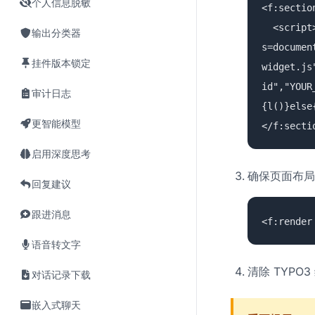
个人信息脱敏
<f:sectio
<script>(
输出分类器
s=documen
挂件版本锁定
widget.js
id","YOUR
审计日志
{l()}else
更智能模型
</f:secti
启用深度思考
确保页面布局渲染
回复建议
跟进消息
<f:render
语音转文字
清除 TYPO3
对话记录下载
嵌入式聊天