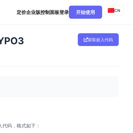
CN
定价
企业版
控制面板
登录
开始使用
YPO3
获取嵌入代码
入代码，格式如下：