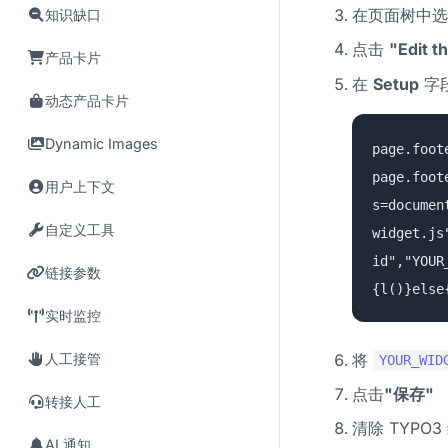
在页面树中选
知识缺口
点击
"Edit t
产品卡片
在
Setup
字段
动态产品卡片
Dynamic Images
page.foot
page.foot
用户上下文
s=documen
自定义工具
widget.js
id","YOUR
链接参数
{l()}else
实时监控
将
人工接管
YOUR_WID
点击
"保存"
转接人工
清除 TYPO3
AI 通知