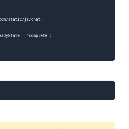
com/static/js/chat-
eadyState==="complete")