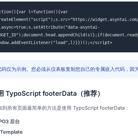
ction(){var l=function(){var
reateElement("script");s.src="https://widget.asyntai.com
.async=true;s.setAttribute("data-asyntai-
DGET_ID");document.head.appendChild(s)};if(document.read
ndow.addEventListener("load",l)}})();</script>
代码仅为示例。您必须从
仪表板
复制您自己的专属嵌入代码，因为
 TypoScript footerData（推荐）
所有页面最简单的方法是使用 TypoScript footerData：
PO3 后台
Template