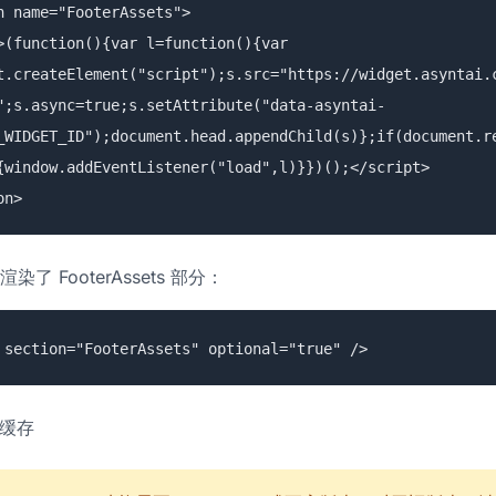
n name="FooterAssets">
function(){var l=function(){var
t.createElement("script");s.src="https://widget.asyntai.
";s.async=true;s.setAttribute("data-asyntai-
_WIDGET_ID");document.head.appendChild(s)};if(document.r
{window.addEventListener("load",l)}})();</script>
on>
了 FooterAssets 部分：
 section="FooterAssets" optional="true" />
 缓存