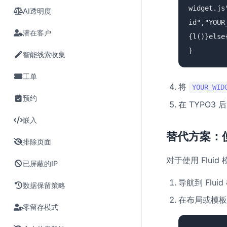
widget.js
AI透明度
id","YOUR
潜在客户
{l()}else
}
智能线索收集
工单
将
YOUR_WID
预约
在 TYPO3
嵌入
替代方案：使用 
排除页面
对于使用 Fluid
已屏蔽的IP
导航到 Flu
数据保留策略
在布局或模板中添
零留存模式