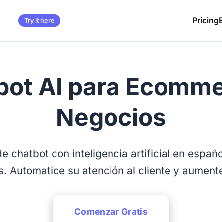
Pricing
Try it here
bot AI para Ecomme
Negocios
e chatbot con inteligencia artificial en españ
as. Automatice su atención al cliente y aument
Comenzar Gratis