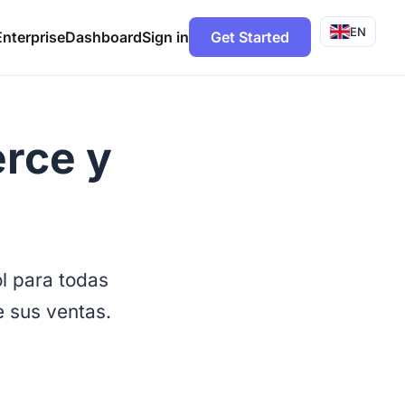
EN
Enterprise
Dashboard
Sign in
Get Started
rce y
ol para todas
e sus ventas.