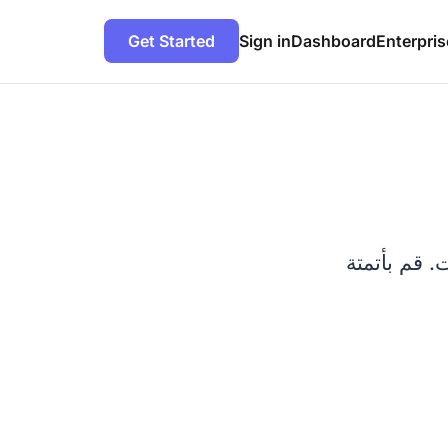
Get Started
Sign in
Dashboard
Enterpris
. قم بأتمتة