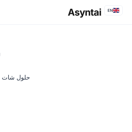
Asyntai
EN
ش
حلول شات بوت