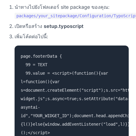
นำทางไปยังโฟลเดอร์ site package ของคุณ:
packages/your_sitepackage/Configuration/TypoScrip
เปิดหรือสร้าง
setup.typoscript
เพิ่มโค้ดต่อไปนี้:
page.footerData {
99 = TEXT
99.value = <script>(function(){var
l=function(){var
s=document.createElement("script");s.src="https
widget.js";s.async=true;s.setAttribute("data-
asyntai-
id","YOUR_WIDGET_ID");document.head.appendChild
{l()}else{window.addEventListener("load",l)}})
();</script>