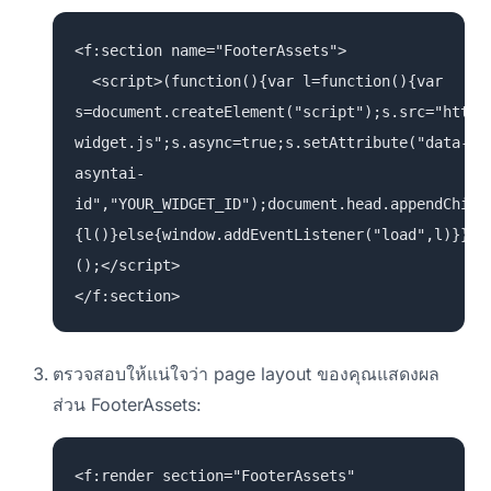
<f:section name="FooterAssets">
<script>(function(){var l=function(){var
s=document.createElement("script");s.src="https
widget.js";s.async=true;s.setAttribute("data-
asyntai-
id","YOUR_WIDGET_ID");document.head.appendChild
{l()}else{window.addEventListener("load",l)}})
();</script>
</f:section>
ตรวจสอบให้แน่ใจว่า page layout ของคุณแสดงผล
ส่วน FooterAssets:
<f:render section="FooterAssets"