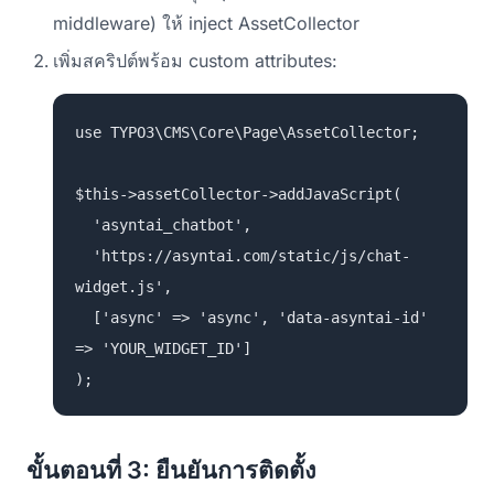
middleware) ให้ inject AssetCollector
เพิ่มสคริปต์พร้อม custom attributes:
use TYPO3\CMS\Core\Page\AssetCollector;
$this->assetCollector->addJavaScript(
'asyntai_chatbot',
'https://asyntai.com/static/js/chat-
widget.js',
['async' => 'async', 'data-asyntai-id'
=> 'YOUR_WIDGET_ID']
);
ขั้นตอนที่ 3: ยืนยันการติดตั้ง