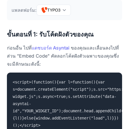
แพลตฟอร์ม:
TYPO3
ขั้นตอนที่ 1: รับโค้ดฝังตัวของคุณ
ก่อนอื่น ไปที่
แดชบอร์ด Asyntai
ของคุณและเลื่อนลงไปที่
ส่วน "Embed Code" คัดลอกโค้ดฝังตัวเฉพาะของคุณซึ่ง
จะมีลักษณะดังนี้:
<script>(function(){var l=function(){var
s=document.createElement("script");s.src="https://
widget.js";s.async=true;s.setAttribute("data-
asyntai-
id","YOUR_WIDGET_ID");document.head.appendChild(s)
{l()}else{window.addEventListener("load",l)}})
();</script>