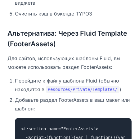
виджета
Очистить кэш в бэкенде TYPO3
Альтернатива: Через Fluid Template
(FooterAssets)
Для сайтов, использующих шаблоны Fluid, вы
можете использовать раздел FooterAssets:
Перейдите к файлу шаблона Fluid (обычно
находится в
)
Resources/Private/Templates/
Добавьте раздел FooterAssets в ваш макет или
шаблон:
<f:section name="FooterAssets">
<script>(function(){var l=function(){var