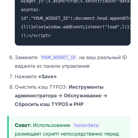
widget.js";s.async=true;s.setAttribute("data-
asyntai-
id","YOUR_WIDGET_ID");document.head.appendChild
{l()}else{window.addEventListener("load",l)}})
();</script>
Замените
на ваш реальный ID
YOUR_WIDGET_ID
виджета из панели управления
Нажмите
«Save»
Очистить кэш TYPO3:
Инструменты
администратора → Обслуживание →
Сбросить кэш TYPO3 и PHP
Совет:
Использование
footerData
размещает скрипт непосредственно перед