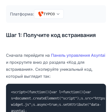
Платформа:
TYPO3
Шаг 1: Получите код встраивания
Сначала перейдите на
Панель управления Asyntai
и прокрутите вниз до раздела «Код для
встраивания». Скопируйте уникальный код,
который выглядит так:
<script>(function(){var l=function(){var
s=document.createElement("script");s.src="https://
widget.js";s.async=true;s.setAttribute("data-
asyntai-