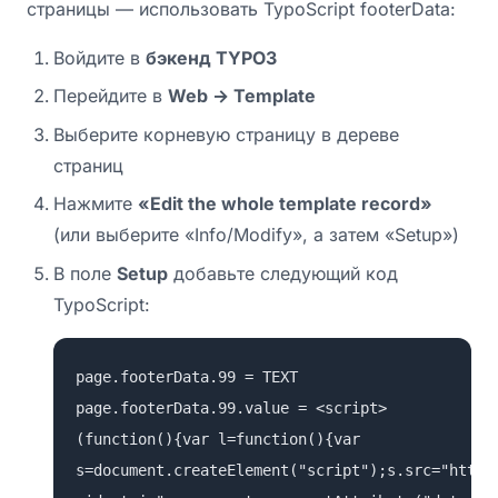
страницы — использовать TypoScript footerData:
Войдите в
бэкенд TYPO3
Перейдите в
Web → Template
Выберите корневую страницу в дереве
страниц
Нажмите
«Edit the whole template record»
(или выберите «Info/Modify», а затем «Setup»)
В поле
Setup
добавьте следующий код
TypoScript:
page.footerData.99 = TEXT
page.footerData.99.value = <script>
(function(){var l=function(){var
s=document.createElement("script");s.src="https