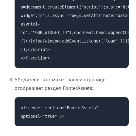
s=document.createElement("script");s.src="https
widget.js";s.async=true;s.setAttribute("data-
asyntai-
id","YOUR_WIDGET_ID");document.head.appendChild
{l()}else{window.addEventListener("load",l)}})
();</script>
</f:section>
Убедитесь, что макет вашей страницы
отображает раздел FooterAssets:
<f:render section="FooterAssets"
optional="true" />