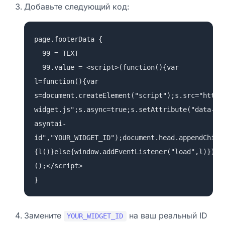
Добавьте следующий код:
page.footerData {
99 = TEXT
99.value = <script>(function(){var
l=function(){var
s=document.createElement("script");s.src="https
widget.js";s.async=true;s.setAttribute("data-
asyntai-
id","YOUR_WIDGET_ID");document.head.appendChild
{l()}else{window.addEventListener("load",l)}})
();</script>
}
Замените
на ваш реальный ID
YOUR_WIDGET_ID