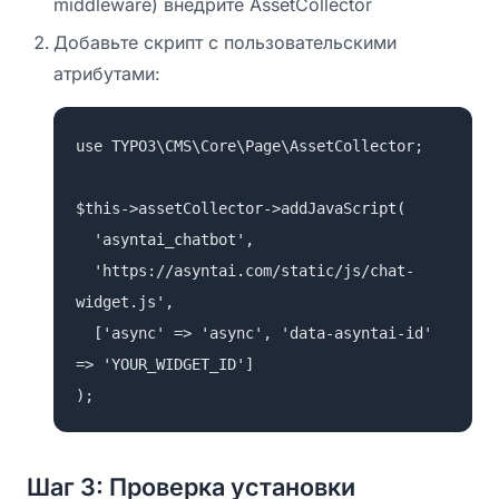
middleware) внедрите AssetCollector
Добавьте скрипт с пользовательскими
атрибутами:
use TYPO3\CMS\Core\Page\AssetCollector;
$this->assetCollector->addJavaScript(
'asyntai_chatbot',
'https://asyntai.com/static/js/chat-
widget.js',
['async' => 'async', 'data-asyntai-id'
=> 'YOUR_WIDGET_ID']
);
Шаг 3: Проверка установки