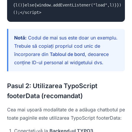
{l()}else{window.addEventListener("load",l)}})
();</script>
Notă:
Codul de mai sus este doar un exemplu.
Trebuie să copiați propriul cod unic de
încorporare din
Tabloul de bord
, deoarece
conține ID-ul personal al widgetului dvs.
Pasul 2: Utilizarea TypoScript
footerData (recomandat)
Cea mai ușoară modalitate de a adăuga chatbotul pe
toate paginile este utilizarea TypoScript footerData:
Conectați-vă la
Backend-ul TYPO3