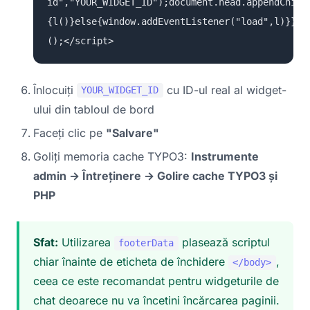
id","YOUR_WIDGET_ID");document.head.appendChild
{l()}else{window.addEventListener("load",l)}})
();</script>
Înlocuiți
cu ID-ul real al widget-
YOUR_WIDGET_ID
ului din tabloul de bord
Faceți clic pe
"Salvare"
Goliți memoria cache TYPO3:
Instrumente
admin → Întreținere → Golire cache TYPO3 și
PHP
Sfat:
Utilizarea
plasează scriptul
footerData
chiar înainte de eticheta de închidere
,
</body>
ceea ce este recomandat pentru widgeturile de
chat deoarece nu va încetini încărcarea paginii.