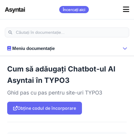
Asyntai
Încercați aici
Meniu documentație
Cum să adăugați Chatbot-ul AI
Asyntai în TYPO3
Ghid pas cu pas pentru site-uri TYPO3
Obține codul de încorporare