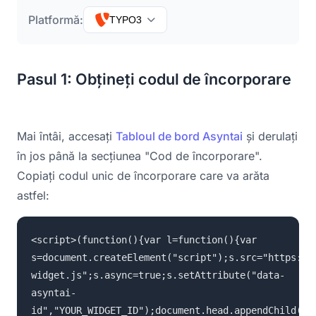
Platformă:
TYPO3
Pasul 1: Obțineți codul de încorporare
Mai întâi, accesați
Tabloul de bord Asyntai
și derulați
în jos până la secțiunea "Cod de încorporare".
Copiați codul unic de încorporare care va arăta
astfel:
<script>(function(){var l=function(){var
s=document.createElement("script");s.src="https://
widget.js";s.async=true;s.setAttribute("data-
asyntai-
id","YOUR_WIDGET_ID");document.head.appendChild(s)