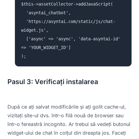
$this->assetCollector->addJavaScript(
'asyntai_chatbot',
'https://asyntai.com/static/js/chat-
widget.js',
['async' => 'async', 'data-asyntai-id'
=> 'YOUR_WIDGET_ID']
);
Pasul 3: Verificați instalarea
După ce ați salvat modificările și ați golit cache-ul,
vizitați site-ul dvs. într-o filă nouă de browser sau
într-o fereastră incognito. Ar trebui să vedeți butonul
widget-ului de chat în colțul din dreapta jos. Faceți