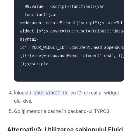
99.value = <script>(function(){var
l=function(){var
s=document.createElement("script");s.src="https
widget.js";s.async=true;s.setAttribute("data-
asyntai-
id","YOUR_WIDGET_ID");document.head.appendChild
{l()}else{window.addEventListener("load",l)}})
();</script>
}
Înlocuiți
cu ID-ul real al widget-
YOUR_WIDGET_ID
ului dvs.
Goliți memoria cache în backend-ul TYPO3
Alternativă: Utilizarea șablonului Fluid