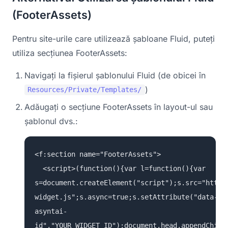
(FooterAssets)
Pentru site-urile care utilizează șabloane Fluid, puteți
utiliza secțiunea FooterAssets:
Navigați la fișierul șablonului Fluid (de obicei în
)
Resources/Private/Templates/
Adăugați o secțiune FooterAssets în layout-ul sau
șablonul dvs.:
<f:section name="FooterAssets">
<script>(function(){var l=function(){var
s=document.createElement("script");s.src="https
widget.js";s.async=true;s.setAttribute("data-
asyntai-
id","YOUR_WIDGET_ID");document.head.appendChild