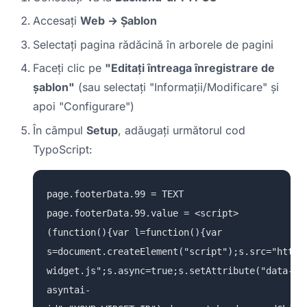
Accesați
Web → Șablon
Selectați pagina rădăcină în arborele de pagini
Faceți clic pe
"Editați întreaga înregistrare de
șablon"
(sau selectați "Informații/Modificare" și
apoi "Configurare")
În câmpul
Setup
, adăugați următorul cod
TypoScript:
page.footerData.99 = TEXT
page.footerData.99.value = <script>
(function(){var l=function(){var
s=document.createElement("script");s.src="https
widget.js";s.async=true;s.setAttribute("data-
asyntai-