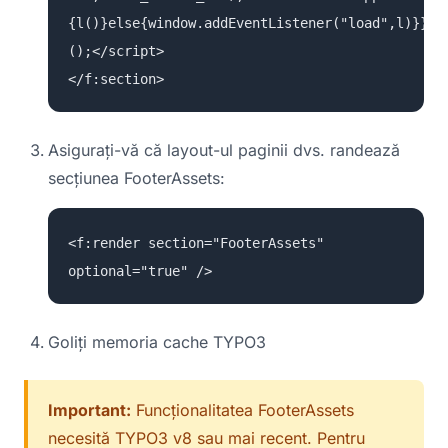
{l()}else{window.addEventListener("load",l)}})
();</script>
</f:section>
Asigurați-vă că layout-ul paginii dvs. randează
secțiunea FooterAssets:
<f:render section="FooterAssets"
optional="true" />
Goliți memoria cache TYPO3
Important:
Funcționalitatea FooterAssets
necesită TYPO3 v8 sau mai recent. Pentru