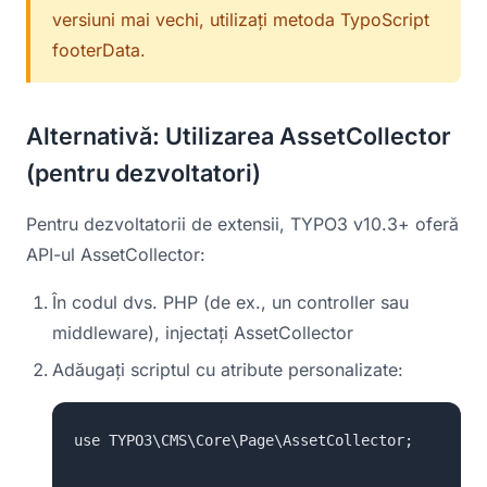
versiuni mai vechi, utilizați metoda TypoScript
footerData.
Alternativă: Utilizarea AssetCollector
(pentru dezvoltatori)
Pentru dezvoltatorii de extensii, TYPO3 v10.3+ oferă
API-ul AssetCollector:
În codul dvs. PHP (de ex., un controller sau
middleware), injectați AssetCollector
Adăugați scriptul cu atribute personalizate:
use TYPO3\CMS\Core\Page\AssetCollector;