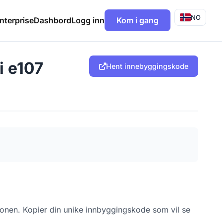
NO
nterprise
Dashbord
Logg inn
Kom i gang
i e107
Hent innebyggingskode
jonen. Kopier din unike innbyggingskode som vil se