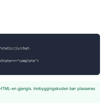
/static/js/chat-
yState==="complete")
t-HTML-en gjengis. Innbyggingskoden bør plasseres