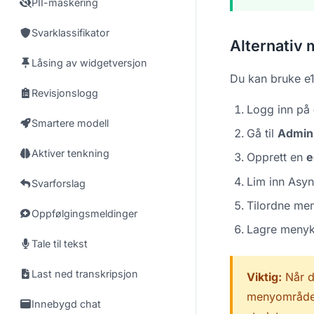
PII-maskering
Svarklassifikator
Alternativ
Låsing av widgetversjon
Du kan bruke e1
Revisjonslogg
Logg inn på
Smartere modell
Gå til
Admin
Aktiver tenkning
Opprett en
e
Lim inn Asyn
Svarforslag
Tilordne men
Oppfølgingsmeldinger
Lagre menyk
Tale til tekst
Last ned transkripsjon
Viktig:
Når d
menyområder 
Innebygd chat