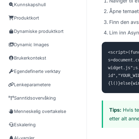
Naviger til
Kunnskapshull
Åpne temaets
Produktkort
Finn den avs
Dynamiske produktkort
Lim inn Asyn
Dynamic Images
<script>(fun
Brukerkontekst
s=document.c
widget.js";s
Egendefinerte verktøy
id","YOUR_WI
{l()}else{wi
Lenkeparametere
Sanntidsovervåking
Tips:
Hvis te
Menneskelig overtakelse
etter alt an
Eskalering
AI-varsler