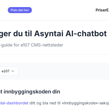
Priser
E
Prøv det her
ger du til Asyntai AI-chatbot 
n-guide for e107 CMS-nettsteder
e107
nt innbyggingskoden din
tai-dashbordet
ditt og bla ned til «Innbyggingskode»-seks