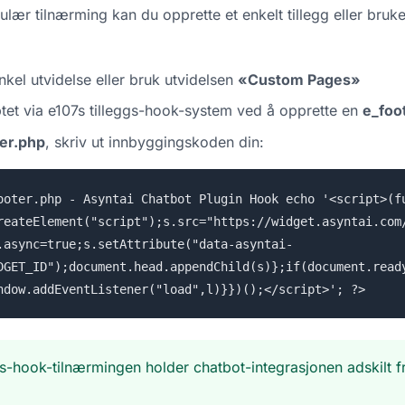
ær tilnærming kan du opprette et enkelt tillegg eller bruke
nkel utvidelse eller bruk utvidelsen
«Custom Pages»
iptet via e107s tilleggs-hook-system ved å opprette en
e_foo
er.php
, skriv ut innbyggingskoden din:
ooter.php - Asyntai Chatbot Plugin Hook echo '<script>(f
reateElement("script");s.src="https://widget.asyntai.com
.async=true;s.setAttribute("data-asyntai-
DGET_ID");document.head.appendChild(s)};if(document.read
ndow.addEventListener("load",l)}})();</script>'; ?>
s-hook-tilnærmingen holder chatbot-integrasjonen adskilt fra