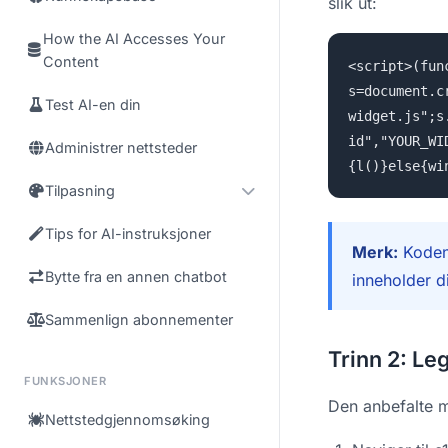
slik ut:
How the AI Accesses Your
Content
<script>(fun
s=document.c
Test AI-en din
widget.js";s
id","YOUR_WI
Administrer nettsteder
{l()}else{wi
Tilpasning
Tips for AI-instruksjoner
Merk:
Koden 
Bytte fra en annen chatbot
inneholder d
Sammenlign abonnementer
Trinn 2: Leg
FUNKSJONER
Den anbefalte m
Nettstedgjennomsøking