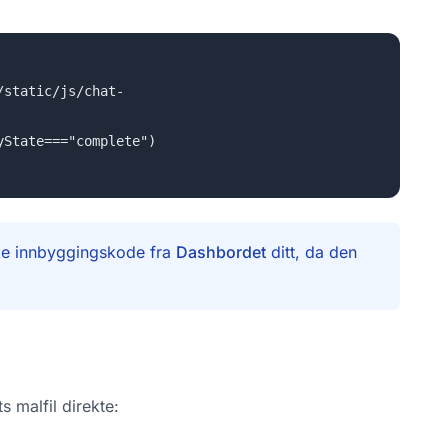
/static/js/chat-
yState==="complete")
ke innbyggingskode fra
Dashbordet
ditt, da den
 malfil direkte: