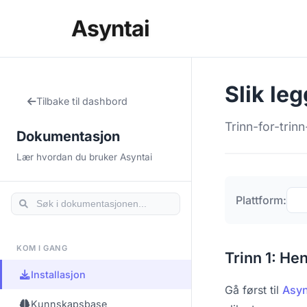
Asyntai
Slik leg
Tilbake til dashbord
Trinn-for-trin
Dokumentasjon
Lær hvordan du bruker Asyntai
Plattform:
KOM I GANG
Trinn 1: He
Installasjon
Gå først til
Asyn
Kunnskapsbase