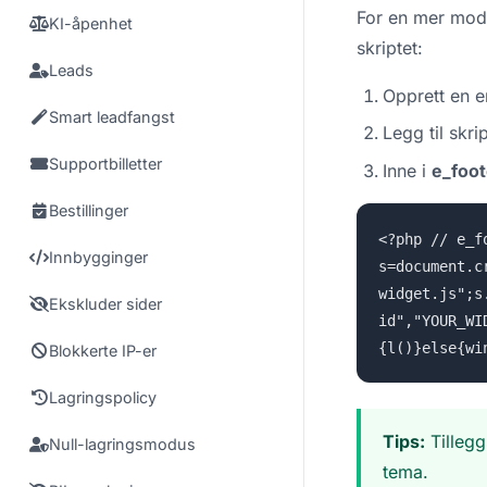
For en mer modul
KI-åpenhet
skriptet:
Leads
Opprett en e
Smart leadfangst
Legg til skr
Supportbilletter
Inne i
e_foot
Bestillinger
<?php // e_f
Innbygginger
s=document.c
widget.js";s
Ekskluder sider
id","YOUR_WI
{l()}else{wi
Blokkerte IP-er
Lagringspolicy
Tips:
Tillegg
Null-lagringsmodus
tema.