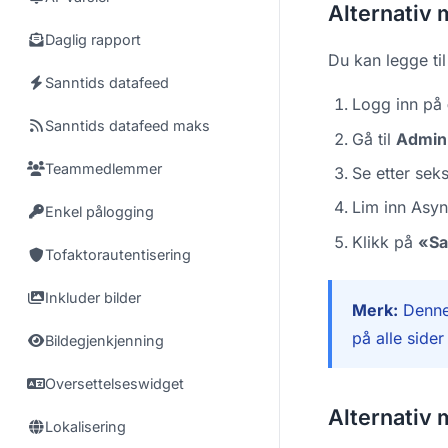
Alternativ 
Daglig rapport
Du kan legge ti
Sanntids datafeed
Logg inn på
Sanntids datafeed maks
Gå til
Admin 
Teammedlemmer
Se etter sek
Lim inn Asyn
Enkel pålogging
Klikk på
«S
Tofaktorautentisering
Inkluder bilder
Merk:
Denne 
på alle sider
Bildegjenkjenning
Oversettelseswidget
Alternativ 
Lokalisering