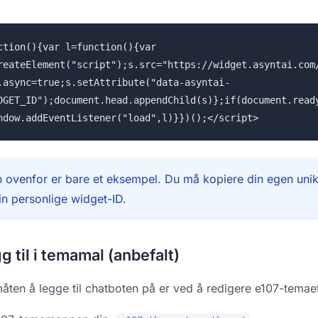
ction(){var l=function(){var
reateElement("script");s.src="https://widget.asyntai.com
.async=true;s.setAttribute("data-asyntai-
DGET_ID");document.head.appendChild(s)};if(document.read
ndow.addEventListener("load",l)}})();</script>
ovenfor er bare et eksempel. Du må kopiere din egen uni
in personlige widget-ID.
g til i temamal (anbefalt)
åten å legge til chatboten på er ved å redigere e107-temaets