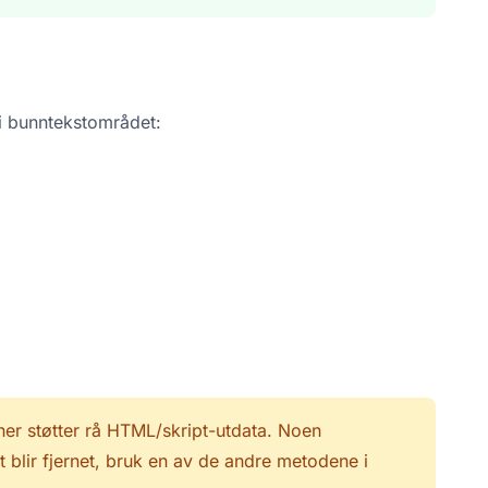
 i bunntekstområdet:
er støtter rå HTML/skript-utdata. Noen
 blir fjernet, bruk en av de andre metodene i