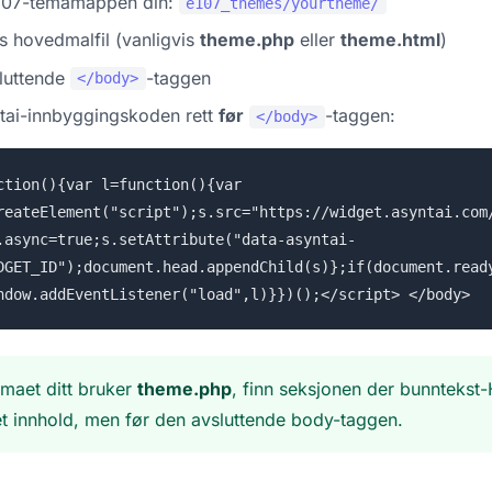
 e107-temamappen din:
e107_themes/yourtheme/
 hovedmalfil (vanligvis
theme.php
eller
theme.html
)
luttende
-taggen
</body>
tai-innbyggingskoden rett
før
-taggen:
</body>
ction(){var l=function(){var
reateElement("script");s.src="https://widget.asyntai.com
.async=true;s.setAttribute("data-asyntai-
DGET_ID");document.head.appendChild(s)};if(document.read
ndow.addEventListener("load",l)}})();</script> </body>
maet ditt bruker
theme.php
, finn seksjonen der bunnteks
net innhold, men før den avsluttende body-taggen.