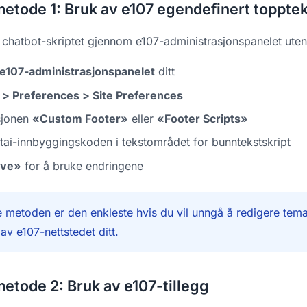
metode 1: Bruk av e107 egendefinert toppte
l chatbot-skriptet gjennom e107-administrasjonspanelet uten 
e107-administrasjonspanelet
ditt
> Preferences > Site Preferences
sjonen
«Custom Footer»
eller
«Footer Scripts»
tai-innbyggingskoden i tekstområdet for bunntekstskript
ave»
for å bruke endringene
metoden er den enkleste hvis du vil unngå å redigere temafil
 av e107-nettstedet ditt.
metode 2: Bruk av e107-tillegg