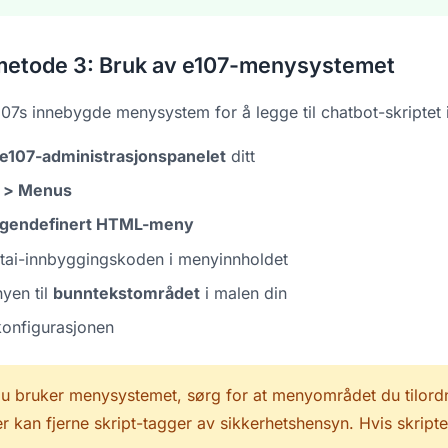
 metode 3: Bruk av e107-menysystemet
07s innebygde menysystem for å legge til chatbot-skriptet
e107-administrasjonspanelet
ditt
 > Menus
gendefinert HTML-meny
tai-innbyggingskoden i menyinnholdet
yen til
bunntekstområdet
i malen din
onfigurasjonen
u bruker menysystemet, sørg for at menyområdet du tilordn
kan fjerne skript-tagger av sikkerhetshensyn. Hvis skriptet