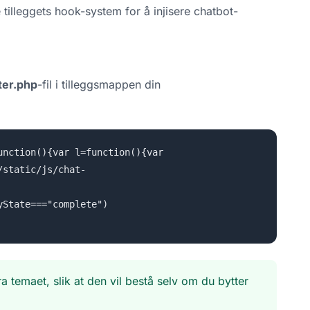
 tilleggets hook-system for å injisere chatbot-
ter.php
-fil i tilleggsmappen din
unction(){var l=function(){var
/static/js/chat-
yState==="complete")
 temaet, slik at den vil bestå selv om du bytter