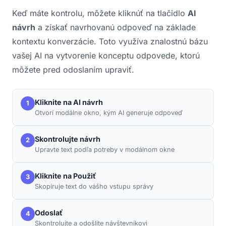
Keď máte kontrolu, môžete kliknúť na tlačidlo
AI
návrh
a získať navrhovanú odpoveď na základe
kontextu konverzácie. Toto využíva znalostnú bázu
vašej AI na vytvorenie konceptu odpovede, ktorú
môžete pred odoslaním upraviť.
Kliknite na AI návrh
1
Otvorí modálne okno, kým AI generuje odpoveď
Skontrolujte návrh
2
Upravte text podľa potreby v modálnom okne
Kliknite na Použiť
3
Skopíruje text do vášho vstupu správy
Odoslať
4
Skontrolujte a odošlite návštevníkovi