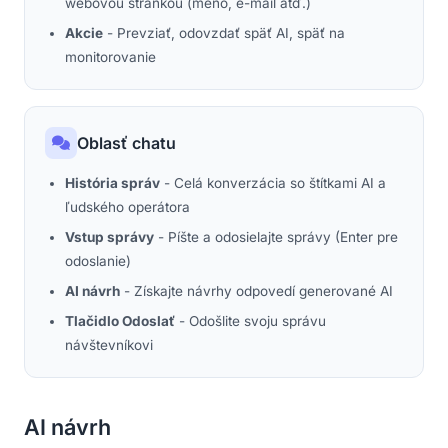
webovou stránkou (meno, e-mail atď.)
Akcie
- Prevziať, odovzdať späť AI, späť na
monitorovanie
Oblasť chatu
História správ
- Celá konverzácia so štítkami AI a
ľudského operátora
Vstup správy
- Píšte a odosielajte správy (Enter pre
odoslanie)
AI návrh
- Získajte návrhy odpovedí generované AI
Tlačidlo Odoslať
- Odošlite svoju správu
návštevníkovi
AI návrh