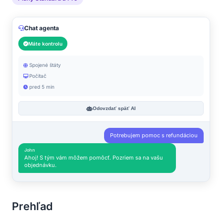
Chat agenta
Máte kontrolu
Spojené štáty
Počítač
pred 5 min
Odovzdať späť AI
Potrebujem pomoc s refundáciou
John
Ahoj! S tým vám môžem pomôcť. Pozriem sa na vašu
objednávku.
Prehľad