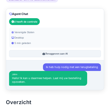
Agent Chat
U heeft de controle
Verenigde Staten
Desktop
5 min geleden
Teruggeven aan AI
Ik heb hulp nodig met een terugbetaling
John
Hallo! Ik kan u daarmee helpen. Laat mij uw bestelling
opzoeken.
Overzicht