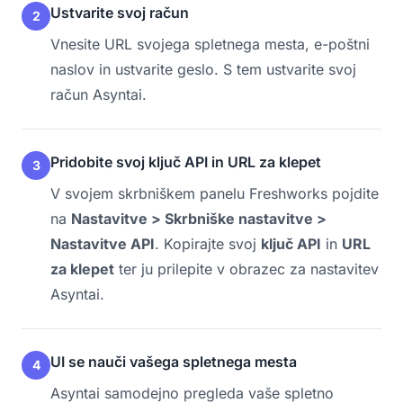
Ustvarite svoj račun
2
Vnesite URL svojega spletnega mesta, e-poštni
naslov in ustvarite geslo. S tem ustvarite svoj
račun Asyntai.
Pridobite svoj ključ API in URL za klepet
3
V svojem skrbniškem panelu Freshworks pojdite
na
Nastavitve > Skrbniške nastavitve >
Nastavitve API
. Kopirajte svoj
ključ API
in
URL
za klepet
ter ju prilepite v obrazec za nastavitev
Asyntai.
UI se nauči vašega spletnega mesta
4
Asyntai samodejno pregleda vaše spletno