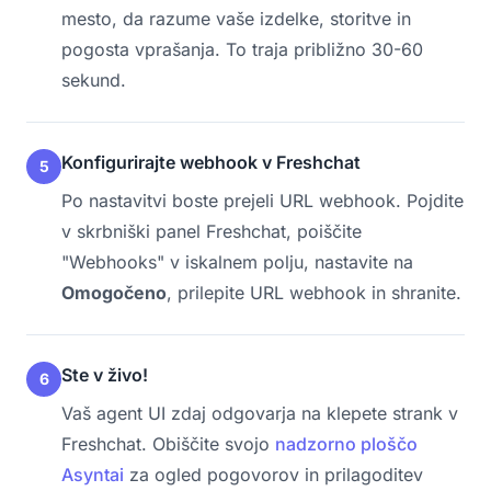
mesto, da razume vaše izdelke, storitve in
pogosta vprašanja. To traja približno 30-60
sekund.
Konfigurirajte webhook v Freshchat
5
Po nastavitvi boste prejeli URL webhook. Pojdite
v skrbniški panel Freshchat, poiščite
"Webhooks" v iskalnem polju, nastavite na
Omogočeno
, prilepite URL webhook in shranite.
Ste v živo!
6
Vaš agent UI zdaj odgovarja na klepete strank v
Freshchat. Obiščite svojo
nadzorno ploščo
Asyntai
za ogled pogovorov in prilagoditev