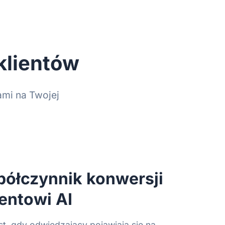
klientów
ami na Twojej
ółczynnik konwersji
entowi AI
t, gdy odwiedzający pojawiają się na