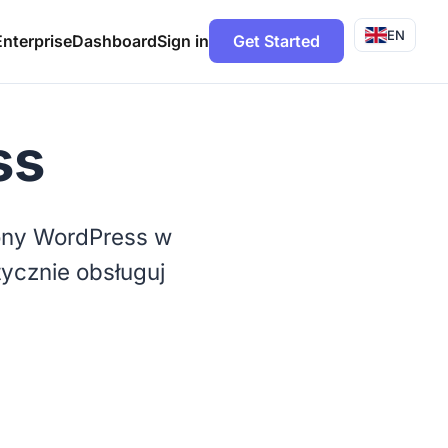
EN
Enterprise
Dashboard
Sign in
Get Started
ss
rony WordPress w
tycznie obsługuj