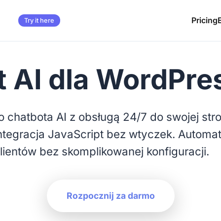
Pricing
Try it here
 AI dla WordPre
go chatbota AI z obsługą 24/7 do swojej st
integracja JavaScript bez wtyczek. Automa
lientów bez skomplikowanej konfiguracji.
Rozpocznij za darmo