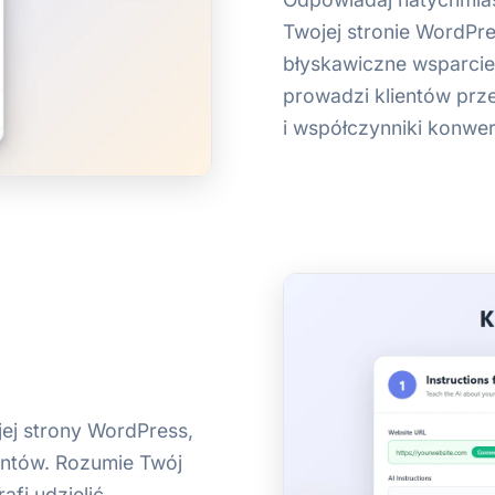
Twojej stronie WordPr
błyskawiczne wsparcie
prowadzi klientów prz
i współczynniki konwers
ojej strony WordPress,
entów. Rozumie Twój
afi udzielić