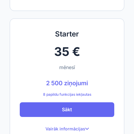
100 ziņojumi mēnesī
Līdz 1 tīmekļa vietnei
Līdz 50 indeksētām lapām
Starter
Up to 1,000,000 characters
35 €
1 lietotājs
—
mēnesī
—
2 500 ziņojumi
—
8 papildu funkcijas iekļautas
—
Sākt
—
—
Vairāk informācijas