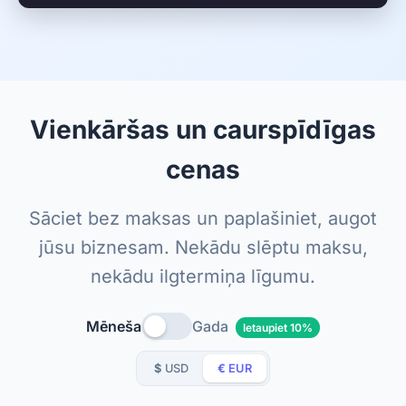
Vienkāršas un caurspīdīgas
cenas
Sāciet bez maksas un paplašiniet, augot
jūsu biznesam. Nekādu slēptu maksu,
nekādu ilgtermiņa līgumu.
Mēneša
Gada
Ietaupiet 10%
$
USD
€
EUR