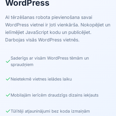
WordPress
AI tērzēšanas robota pievienošana savai
WordPress vietnei ir ļoti vienkārša. Nokopējiet un
ielīmējiet JavaScript kodu un publicējiet.
Darbojas visās WordPress vietnēs.
Saderīgs ar visām WordPress tēmām un
✓
spraudņiem
✓
Neietekmē vietnes ielādes laiku
✓
Mobilajām ierīcēm draudzīgs dizains iekļauts
✓
Tūlītēji atjauninājumi bez koda izmaiņām