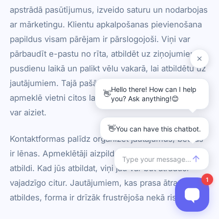
apstrādā pasūtījumus, izveido saturu un nodarbojas
ar mārketingu. Klientu apkalpošanas pievienošana
papildus visam pārējam ir pārslogojoši. Viņi var
pārbaudīt e-pastu no rīta, atbildēt uz ziņojumiem
pusdienu laikā un palikt vēlu vakarā, lai atbildētu uz
jautājumiem. Tajā pašā laikā potenciālie klienti, kas
apmeklē vietni citos laikos, nesaņem atbildes un
var aiziet.
Kontaktformas palīdz organizēt jautājumus, bet tās
ir lēnas. Apmeklētāji aizpilda formu un gaida jūsu
atbildi. Kad jūs atbildat, viņi jau var būt atraduši
vajadzīgo citur. Jautājumiem, kas prasa ātras
atbildes, forma ir drīzāk frustrējoša nekā risinājums.