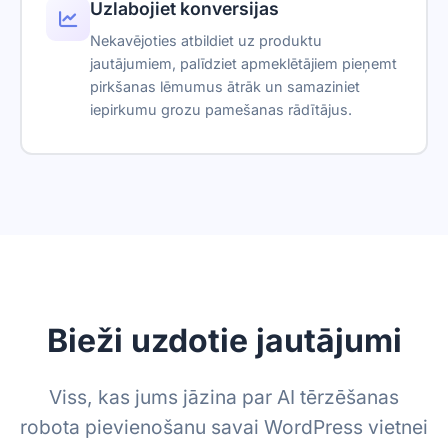
Atbalsta pieteikumi
Uzlabojiet konversijas
Powered by Asyntai
Nekavējoties atbildiet uz produktu
Sarunas lejupielāde
jautājumiem, palīdziet apmeklētājiem pieņemt
Saišu izsekošanas parametri
pirkšanas lēmumus ātrāk un samaziniet
iepirkumu grozu pamešanas rādītājus.
Noņemt zīmolu
Reseller-friendly
SSO
Atbilžu ieteikumi
Tulkošanas logrīks
Saglabāšanas politika
Bieži uzdotie jautājumi
Viss, kas jums jāzina par AI tērzēšanas
robota pievienošanu savai WordPress vietnei