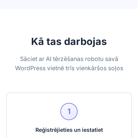
Kā tas darbojas
Sāciet ar AI tērzēšanas robotu savā
WordPress vietnē trīs vienkāršos soļos
1
Reģistrējieties un iestatiet