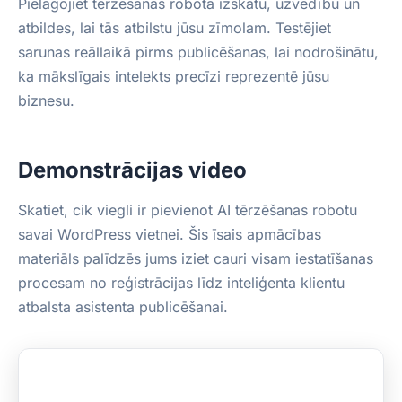
Pielāgojiet tērzēšanas robota izskatu, uzvedību un
atbildes, lai tās atbilstu jūsu zīmolam. Testējiet
sarunas reāllaikā pirms publicēšanas, lai nodrošinātu,
ka mākslīgais intelekts precīzi reprezentē jūsu
biznesu.
Demonstrācijas video
Skatiet, cik viegli ir pievienot AI tērzēšanas robotu
savai WordPress vietnei. Šis īsais apmācības
materiāls palīdzēs jums iziet cauri visam iestatīšanas
procesam no reģistrācijas līdz inteliģenta klientu
atbalsta asistenta publicēšanai.