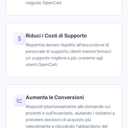
Da voce a testo
negozio OpenCart.
—
5
6
7
8
9
10
11
Certo! Usa il modulo qui sotto:
Certo! Ho avvisato il team, qualcuno sarà da
te a momenti.
12
13
14
15
16
17
18
Assistente IA
Monitoraggio in tempo reale
Calendly
—
10:00
14:00
15:00
Ho bisogno di un rimborso
Intervento umano
—
Ho aperto un ticket per te.
Il contenuto incorporato viene caricato qui
Riduci i Costi di Supporto
Notifiche IA
—
Ticket aperto
TKT-48291
Risparmia denaro rispetto all'assunzione di
Escalation
personale di supporto clienti mentre fornisci
Assistente IA
un supporto migliore e più coerente agli
Prenotazioni
Ciao! Come posso aiutarti?
utenti OpenCart.
Incorporamenti
Scrivi un messaggio...
Ticket di supporto
Powered by Asyntai
Scarica trascrizione
Aumenta le Conversioni
Parametri di tracciamento dei link
Rispondi istantaneamente alle domande sui
prodotti e sull'inventario, aiutando i visitatori a
Rimuovi il marchio
prendere decisioni di acquisto più
velocemente e riducendo l'abbandono del