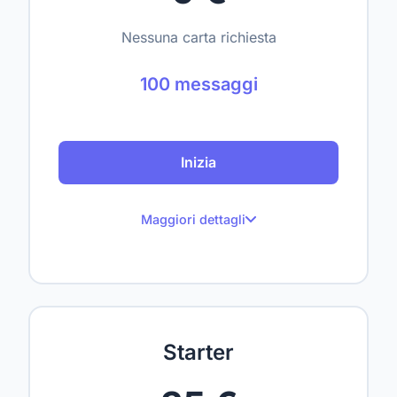
Nessuna carta richiesta
100 messaggi
Inizia
Maggiori dettagli
100 messaggi al mese
Fino a 1 sito web
Fino a 50 pagine scansionate
Starter
Up to 1,000,000 characters