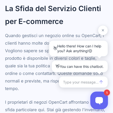
La Sfida del Servizio Clienti
per E-commerce
Quando gestisci un negozio online su OpenCart, i
clienti hanno molte domande prima di acquistare.
Vogliono sapere se spedisci nel loro paese, se un
prodotto è disponibile in diversi colori e taglie,
quale sia la tua politica di reso, come tracciare un
ordine o come contattarti. Queste domande sono
normali e previste, ma rispondere a loro richiede
tempo.
I proprietari di negozi OpenCart affrontano una
sfida particolare qui. Stai già gestendo l'inventario,