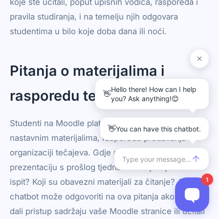
koje ste učitali, poput upisnih vodiča, rasporeda i
pravila studiranja, i na temelju njih odgovara
studentima u bilo koje doba dana ili noći.
Pitanja o materijalima i
rasporedu tečajeva
Studenti na Moodle platformi redovito pitaju o
nastavnim materijalima, rasporedu predavanja i
organizaciji tečajeva. Gdje mogu pronaći
prezentaciju s prošlog tjedna? Kada je sljedeći
ispit? Koji su obavezni materijali za čitanje? AI
chatbot može odgovoriti na ova pitanja ako ste mu
dali pristup sadržaju vaše Moodle stranice ili učitali