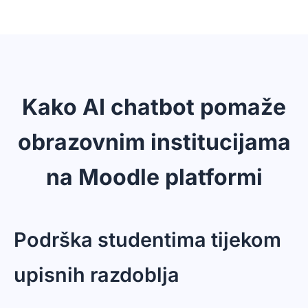
kopiranja i lijepljenja. Kopirajte kod s
upravljačke ploče i zalijepite ga u Moodle.
Nisu potrebne nikakve programerske ni
tehničke vještine.
Kako AI chatbot pomaže
obrazovnim institucijama
na Moodle platformi
Podrška studentima tijekom
upisnih razdoblja