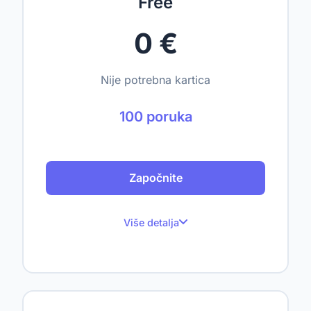
Free
0 €
Nije potrebna kartica
100 poruka
Započnite
Više detalja
100 poruka mjesečno
Do 1 web stranice