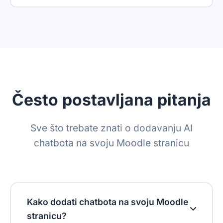
Parametri za praćenje poveznica
Uklanjanje brendiranja
Reseller-friendly
SSO
Prijedlozi za odgovor
Često postavljana pitanja
Widget za prevođenje
Sve što trebate znati o dodavanju AI
Ask AI Bar
chatbota na svoju Moodle stranicu
Pravila čuvanja podataka
Kako dodati chatbota na svoju Moodle
stranicu?