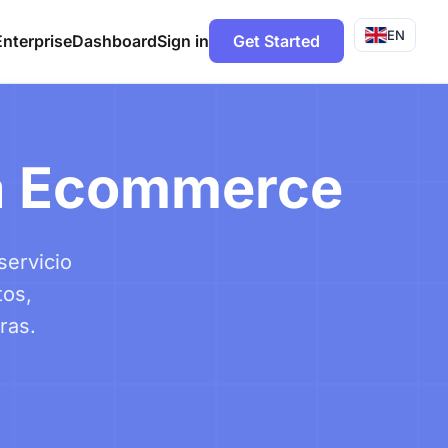
EN
Enterprise
Dashboard
Sign in
Get Started
ra Ecommerce
servicio
tos,
ras.