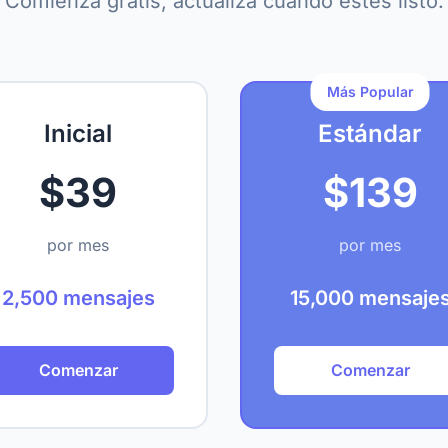
Comienza gratis, actualiza cuando estés listo.
Más Popular
Inicial
Estándar
$39
$139
por mes
por mes
2,500 mensajes
15,000 mensaje
Comenzar
Comenzar