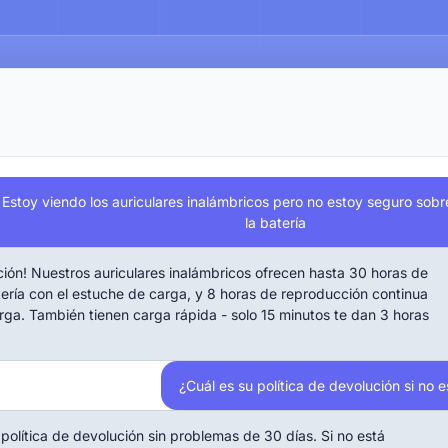
Estoy viendo los auriculares inalámbricos pero no estoy seguro sobr
la batería
ción! Nuestros auriculares inalámbricos ofrecen hasta 30 horas de
ería con el estuche de carga, y 8 horas de reproducción continua
rga. También tienen carga rápida - solo 15 minutos te dan 3 horas
¿Cuál es su política de devolución si no 
olítica de devolución sin problemas de 30 días. Si no está