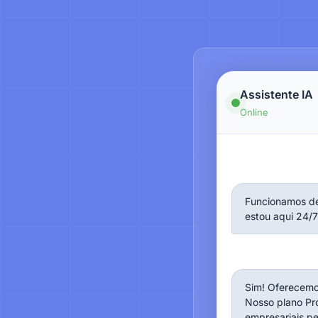
Assistente IA
Online
Funcionamos de 
estou aqui 24/7
Sim! Oferecemo
Nosso plano Pr
empresariais pe