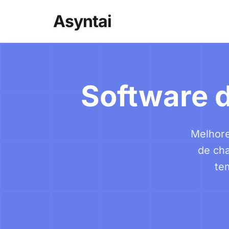
Asyntai
Software d
Melhore
de cha
te