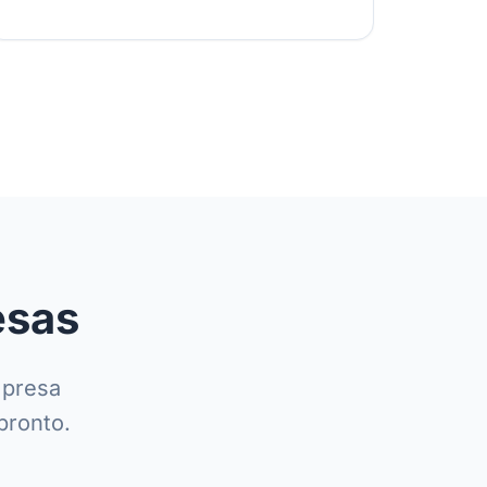
esas
mpresa
pronto.