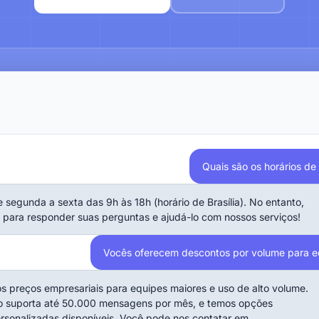
Quais são os horários d
segunda a sexta das 9h às 18h (horário de Brasília). No entanto,
 para responder suas perguntas e ajudá-lo com nossos serviços!
Vocês oferecem descontos por volume para e
s preços empresariais para equipes maiores e uso de alto volume.
o suporta até 50.000 mensagens por mês, e temos opções
rsonalizadas disponíveis. Você pode nos contatar em