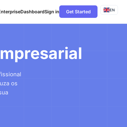
EN
Enterprise
Dashboard
Sign in
Get Started
Empresarial
issional
duza os
sua