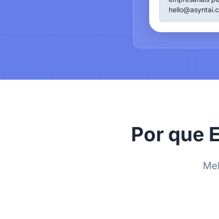
hello@asyntai.
Por que 
Mel