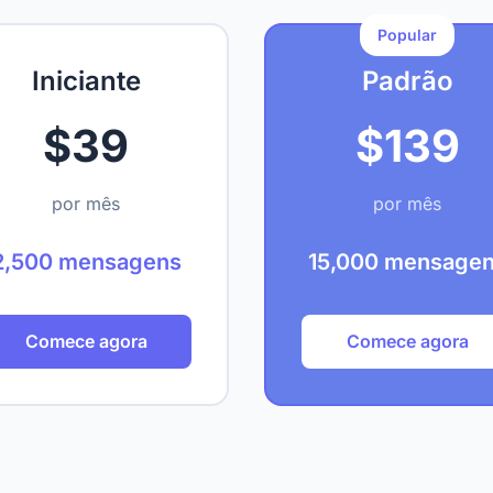
Popular
Iniciante
Padrão
$39
$139
por mês
por mês
2,500 mensagens
15,000 mensage
Comece agora
Comece agora