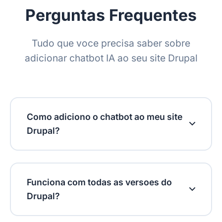
Política de retenção
Perguntas Frequentes
Tudo que voce precisa saber sobre
adicionar chatbot IA ao seu site Drupal
Como adiciono o chatbot ao meu site
Drupal?
Apos se cadastrar, va ao seu painel e copie
seu codigo de integracao unico. No Drupal,
Funciona com todas as versoes do
voce pode adiciona-lo ao arquivo de
Drupal?
template do seu tema (html.html.twig ou
page.html.twig) ou usar um modulo como
Sim! Nosso chatbot IA funciona com todas