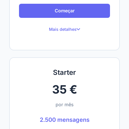
Começar
Mais detalhes
100 mensagens por mês
Até 1 site
Até 50 páginas rastreadas
Starter
Up to 1,000,000 characters
35 €
1 usuário
—
por mês
—
2.500 mensagens
—