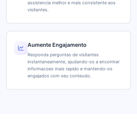
TKT-48291
assistencia melhor e mais consistente aos
Escalação
visitantes.
Assistente IA
Reservas
Oi! Como posso te ajudar?
Incorporações
Digite sua mensagem...
Tickets de suporte
Aumente Engajamento
Powered by Asyntai
Responda perguntas de visitantes
Download da transcrição
instantaneamente, ajudando-os a encontrar
Parâmetros de rastreamento de links
informacoes mais rapido e mantendo-os
engajados com seu conteudo.
Remover marca
Reseller-friendly
SSO
Sugestões de resposta
Widget de tradução