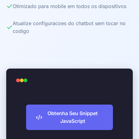
✓
Otimizado para mobile em todos os dispositivos
Atualize configuracoes do chatbot sem tocar no
✓
codigo
Obtenha Seu Snippet
JavaScript