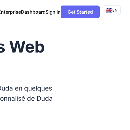
EN
Enterprise
Dashboard
Sign in
Get Started
es Web
e Duda en quelques
sonnalisé de Duda