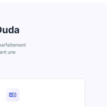
 Duda
parfaitement
ant une