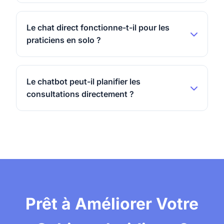
La configuration prend moins de 10 minutes. Il suffit
de personnaliser les réponses de votre chatbot avec
Le chat direct fonctionne-t-il pour les
les informations de votre cabinet, puis d'ajouter
praticiens en solo ?
notre code d'intégration à votre site web. Aucune
expertise technique requise.
Oui ! Le chat direct est parfait pour les praticiens en
solo qui ont besoin de fournir un support client tout
Le chatbot peut-il planifier les
en se concentrant sur le travail des dossiers. Il gère
consultations directement ?
les demandes initiales et planifie automatiquement
les consultations, agissant comme une
Le chatbot peut collecter les préférences de
réceptionniste virtuelle.
disponibilité et les informations de contact des
clients potentiels, puis les diriger vers votre système
de planification ou fournir les informations de
contact de votre cabinet pour organiser les
consultations.
Prêt à Améliorer Votre