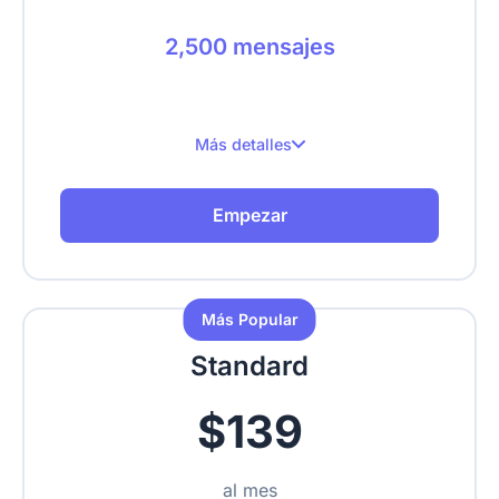
2,500 mensajes
Más detalles
2,500 mensajes al mes
Empezar
Hasta 2 sitios web
Hasta 500 páginas rastreadas
Más Popular
Sube texto, URLs, videos, PDFs
Standard
$139
al mes