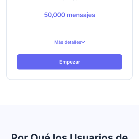
50,000 mensajes
Más detalles
50,000 mensajes al mes
Empezar
Hasta 20 sitios web
Hasta 5,000 páginas rastreadas
Sube texto, URLs, videos, PDFs
Feed de datos en tiempo real
Eliminar marca
Por Qué los Usuarios de