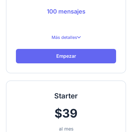
100 mensajes
Más detalles
100 mensajes al mes
Empezar
Hasta 1 sitio web
Hasta 100 páginas rastreadas
Sube texto, URLs, videos, PDFs
Starter
$39
al mes