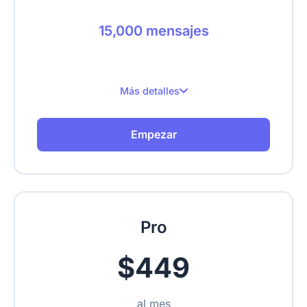
15,000 mensajes
Más detalles
15,000 mensajes al mes
Empezar
Hasta 3 sitios web
Hasta 1,000 páginas rastreadas
Sube texto, URLs, videos, PDFs
Pro
Feed de datos en tiempo real
$449
Eliminar marca
al mes