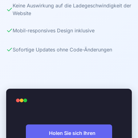
Keine Auswirkung auf die Ladegeschwindigkeit der
✓
Website
✓
Mobil-responsives Design inklusive
✓
Sofortige Updates ohne Code-Änderungen
Holen Sie sich Ihren