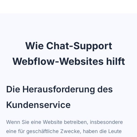
Designer verwenden können, können Sie
unseren Chatbot hinzufügen. Kopieren Sie
einfach den Code aus Ihrem Dashboard und
fügen Sie ihn in die Einstellungen Ihres
Webflow-Projekts unter Benutzerdefinierter
Code ein. Keine Programmier- oder
Wie Chat-Support
technischen Kenntnisse erforderlich.
Webflow-Websites hilft
Die Herausforderung des
Kundenservice
Wenn Sie eine Website betreiben, insbesondere
eine für geschäftliche Zwecke, haben die Leute