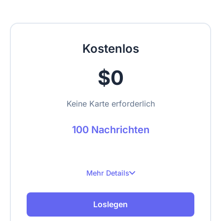
Kostenlos
$0
Keine Karte erforderlich
100 Nachrichten
Mehr Details
100 Nachrichten pro Monat
Loslegen