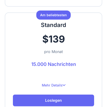
Bis zu 2 Websites
Bis zu 500 gecrawlte Seiten
Am beliebtesten
Text, URLs, Videos, PDFs hochladen
Standard
$139
pro Monat
15.000 Nachrichten
Mehr Details
15.000 Nachrichten pro Monat
Loslegen