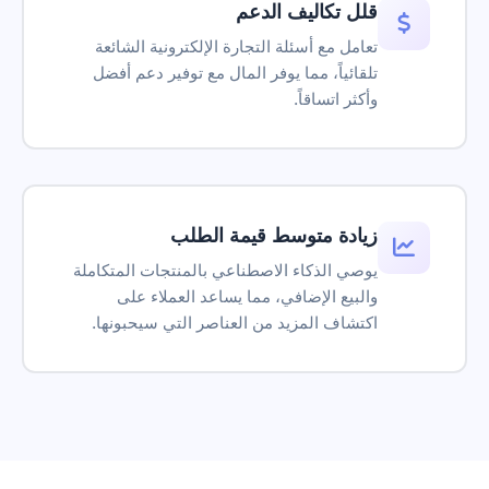
قلل تكاليف الدعم
11
10
9
8
7
6
5
بالطبع! استخدم النموذج أدناه:
المراقبة المباشرة
طبعاً! أبلغت الفريق وبيتواصل معك أحد قريباً.
18
17
16
15
14
13
12
—
المساعد الذكي
تعامل مع أسئلة التجارة الإلكترونية الشائعة
Calendly
15:00
14:00
10:00
التحويل إلى موظف
تلقائياً، مما يوفر المال مع توفير دعم أفضل
—
أبي أسترجع فلوسي
وأكثر اتساقاً.
فتحت لك تذكرة دعم.
يتم تحميل المحتوى المضمن هنا
إشعارات الذكاء الاصطناعي
—
تم فتح التذكرة
TKT-48291
التصعيد
المساعد الذكي
الحجوزات
أهلاً! كيف أقدر أساعدك؟
زيادة متوسط قيمة الطلب
التضمينات
اكتب رسالتك...
يوصي الذكاء الاصطناعي بالمنتجات المتكاملة
تذاكر الدعم
Powered by Asyntai
والبيع الإضافي، مما يساعد العملاء على
اكتشاف المزيد من العناصر التي سيحبونها.
تحميل نص المحادثة
معلمات تتبع الروابط
إزالة العلامة التجارية
Reseller-friendly