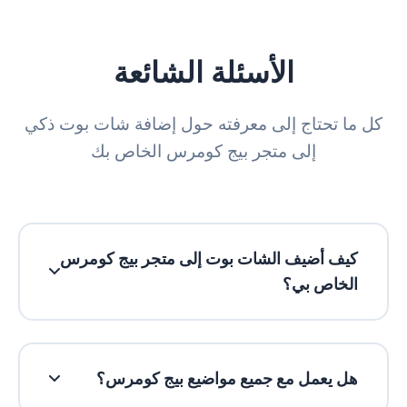
SSO
اقتراحات الردود
الأسئلة الشائعة
أداة الترجمة
كل ما تحتاج إلى معرفته حول إضافة شات بوت ذكي
سياسة الاحتفاظ بالبيانات
إلى متجر بيج كومرس الخاص بك
كيف أضيف الشات بوت إلى متجر بيج كومرس
الخاص بي؟
بعد التسجيل، انتقل إلى لوحة التحكم وانسخ رمز
التكامل الفريد الخاص بك. في بيج كومرس، انتقل
هل يعمل مع جميع مواضيع بيج كومرس؟
إلى Storefront → Script Manager، وأنشئ
سكريبت جديد، والصق الكود، واحفظ. سيكون شات