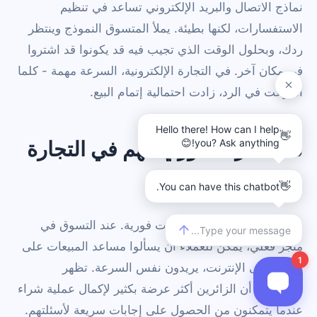
نماذج الاتصال والبريد الإلكتروني تساعد في تنظيم
الاستفسارات، لكنها بطيئة. يملأ المتسوق النموذج وينتظر
ردك، وبحلول الوقت الذي تجيب فيه قد يكونوا قد اشتروا
في مكان آخر. في التجارة الإلكترونية، السرعة مهمة - كلما
أسرعت في الرد، زادت احتمالية إتمام البيع.
لماذا الرد الفوري مهم في التجارة
الإلكترونية
يتوقع متسوقو الإنترنت إجابات فورية. عند التسوق في
متجر فعلي، يمكن للعملاء أن يسألوا مساعد المبيعات على
الفور. على الإنترنت، يريدون نفس السرعة. تظهر
الدراسات أن الزائرين أكثر عرضة بكثير لإكمال عملية شراء
عندما يتمكنون من الحصول على إجابات سريعة لأسئلتهم.